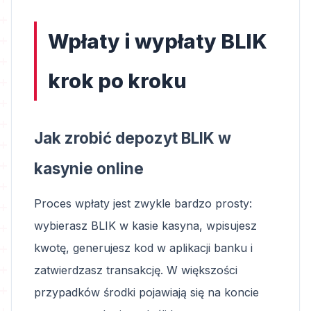
Wpłaty i wypłaty BLIK
krok po kroku
Jak zrobić depozyt BLIK w
kasynie online
Proces wpłaty jest zwykle bardzo prosty:
wybierasz BLIK w kasie kasyna, wpisujesz
kwotę, generujesz kod w aplikacji banku i
zatwierdzasz transakcję. W większości
przypadków środki pojawiają się na koncie