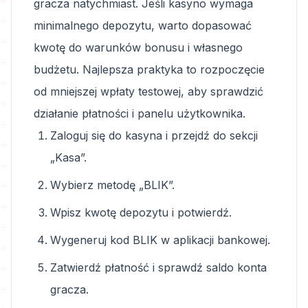
gracza natychmiast. Jeśli kasyno wymaga
minimalnego depozytu, warto dopasować
kwotę do warunków bonusu i własnego
budżetu. Najlepsza praktyka to rozpoczęcie
od mniejszej wpłaty testowej, aby sprawdzić
działanie płatności i panelu użytkownika.
Zaloguj się do kasyna i przejdź do sekcji
„Kasa”.
Wybierz metodę „BLIK”.
Wpisz kwotę depozytu i potwierdź.
Wygeneruj kod BLIK w aplikacji bankowej.
Zatwierdź płatność i sprawdź saldo konta
gracza.