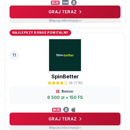
BLIK
GRAJ TERAZ
Więcej informacji
NAJLEPSZY BONUS POWITALNY
DLACZEGO POLECAMY
RTP: 97%
Minimalny depozyt: 10 zł
Czas wypłaty: 1–24 godziny
11
Gry kasynowe: 6000+
WARTO WIEDZIEĆ
SpinBetter
Skomplikowane warunki bonusu
(8.7/10)
Bonus:
6 500 zł + 150 FS
BLIK
GRAJ TERAZ
Więcej informacji