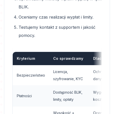
BLIK.
Oceniamy czas realizacji wypłat i limity.
Testujemy kontakt z supportem i jakość
pomocy.
Kryterium
Co sprawdzamy
Dlaczego 
Licencja,
Ochrona śro
Bezpieczeństwo
szyfrowanie, KYC
danych gra
Dostępność BLIK,
Wygoda i re
Płatności
limity, opłaty
koszt gry
Wysokość +
Ocena realn