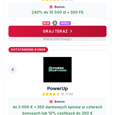
Bonus:
240% do 10 500 zł + 300 FS
BLIK
SKRILL
GRAJ TERAZ
Więcej informacji
OUTSTANDING BONUS
DLACZEGO POLECAMY
RTP: 96%
Minimalny depozyt: 10 zł
Czas wypłaty: 1–24 godziny
4
Gry kasynowe: 7000+
WARTO WIEDZIEĆ
PowerUp
Obsługa klienta nie zawsze jest dostępna 24/7.
(9.7/10)
Bonus:
do 3 000 € + 350 darmowych spinów w czterech
bonusach lub 10% cashback do 200 €