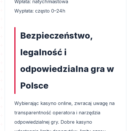
Wpłata: natychmiastowa
Wypłata: często 0–24h
Bezpieczeństwo,
legalność i
odpowiedzialna gra w
Polsce
Wybierając kasyno online, zwracaj uwagę na
transparentność operatora i narzędzia
odpowiedzialnej gry. Dobre kasyno