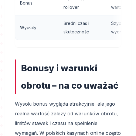
Bonus
rollover
wartości pro
Średni czas i
Szybki dost
Wypłaty
skuteczność
wygranych
Bonusy i warunki
obrotu – na co uważać
Wysoki bonus wygląda atrakcyjnie, ale jego
realna wartość zależy od warunków obrotu,
limitów stawek i czasu na spełnienie
wymagań. W polskich kasynach online często