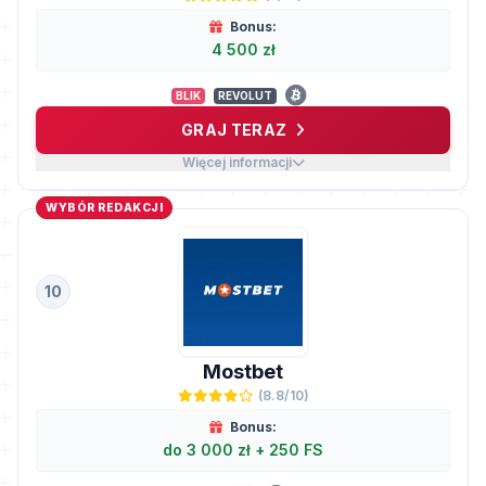
Bonus:
4 500 zł
BLIK
REVOLUT
GRAJ TERAZ
Więcej informacji
WYBÓR REDAKCJI
DLACZEGO POLECAMY
RTP: 96%
Minimalny depozyt: 20 zł
Czas wypłaty: do 24 godzin
10
Gry kasynowe: 5500+
WARTO WIEDZIEĆ
Mostbet
Brak darmowych spinów w bonusie powitalnym
(8.8/10)
Bonus:
do 3 000 zł + 250 FS