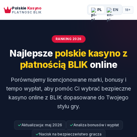
Polskie
Kasyno
PL
EN
18+
PLATNOSC BLIK
RANKING 2026
Najlepsze
polskie kasyno z
płatnością BLIK
online
Porównujemy licencjonowane marki, bonusy i
tempo wypłat, aby pomóc Ci wybrać
bezpieczne
kasyno online z BLIK
dopasowane do Twojego
stylu gry.
Aktualizacja: maj 2026
Analiza bonusów i wypłat
Nacisk na bezpieczeństwo gracza