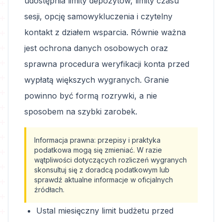
udostępnia limity depozytów, limity czasu
sesji, opcję samowykluczenia i czytelny
kontakt z działem wsparcia. Równie ważna
jest ochrona danych osobowych oraz
sprawna procedura weryfikacji konta przed
wypłatą większych wygranych. Granie
powinno być formą rozrywki, a nie
sposobem na szybki zarobek.
Informacja prawna: przepisy i praktyka
podatkowa mogą się zmieniać. W razie
wątpliwości dotyczących rozliczeń wygranych
skonsultuj się z doradcą podatkowym lub
sprawdź aktualne informacje w oficjalnych
źródłach.
Ustal miesięczny limit budżetu przed