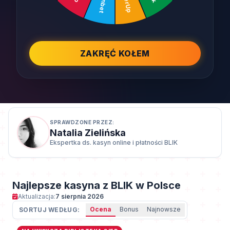
ZAKRĘĆ KOŁEM
SPRAWDZONE PRZEZ:
Natalia Zielińska
Ekspertka ds. kasyn online i płatności BLIK
Najlepsze kasyna z BLIK w Polsce
Aktualizacja:
7 sierpnia 2026
Ocena
Bonus
Najnowsze
SORTUJ WEDŁUG: