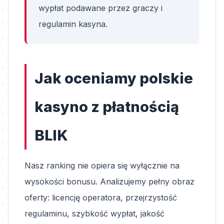
wypłat podawane przez graczy i
regulamin kasyna.
Jak oceniamy polskie
kasyno z płatnością
BLIK
Nasz ranking nie opiera się wyłącznie na
wysokości bonusu. Analizujemy pełny obraz
oferty: licencję operatora, przejrzystość
regulaminu, szybkość wypłat, jakość