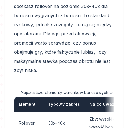
spotkasz rollover na poziomie 30x–40x dla
bonusu i wygranych z bonusu. To standard
rynkowy, jednak szczegóły różnią się między
operatorami. Dlatego przed aktywacją
promocji warto sprawdzić, czy bonus
obejmuje gry, które faktycznie lubisz, i czy
maksymalna stawka podczas obrotu nie jest
zbyt niska.
Najczęstsze elementy warunków bonusowych w kasynac
Element
Typowy zakres
Na co uważać
Zbyt wysoki obrót o
Rollover
30x–40x
wartość bonusu