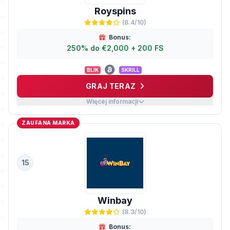
Royspins
Interface can feel cluttered
(8.4/10)
Bonus:
250% do €2,000 + 200 FS
BLIK
SKRILL
GRAJ TERAZ
Więcej informacji
ZAUFANA MARKA
DLACZEGO POLECAMY
RTP: 96%
Min Deposit: 5 zł
Payout speed: Under 1 hour
15
Casino Games: 5500+
WARTO WIEDZIEĆ
Winbay
Limited live dealer games
(8.3/10)
Bonus: